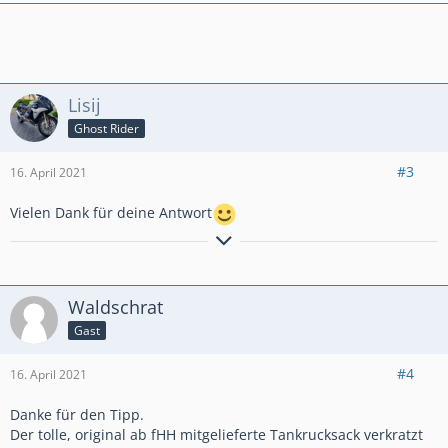
Lisij
Ghost Rider
#3
16. April 2021
Vielen Dank für deine Antwort
Freundliche Grüße Lisij
Bleib wie du bist und sei immer ehrlich
Waldschrat
Gast
#4
16. April 2021
Danke für den Tipp.
Der tolle, original ab fHH mitgelieferte Tankrucksack verkratzt