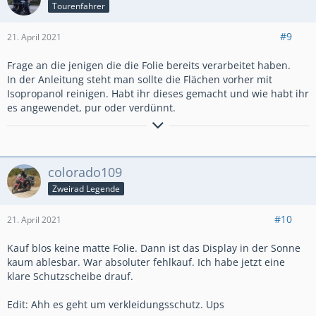
Tourenfahrer
#9
21. April 2021
Frage an die jenigen die die Folie bereits verarbeitet haben.
In der Anleitung steht man sollte die Flächen vorher mit
Isopropanol reinigen. Habt ihr dieses gemacht und wie habt ihr
es angewendet, pur oder verdünnt.
Gruß vom Niederrhein
Norbert
colorado109
Zweirad Legende
XJ 900, XT 600, XTZ 660, XRV 750 RD 04, CRF 1000 SD06, CRF
1100 SD09
#10
21. April 2021
Kauf blos keine matte Folie. Dann ist das Display in der Sonne
kaum ablesbar. War absoluter fehlkauf. Ich habe jetzt eine
klare Schutzscheibe drauf.
Edit: Ahh es geht um verkleidungsschutz. Ups