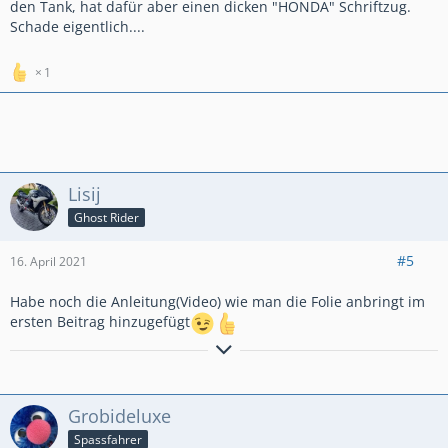
den Tank, hat dafür aber einen dicken "HONDA" Schriftzug.
Schade eigentlich....
1
Lisij
Ghost Rider
#5
16. April 2021
Habe noch die Anleitung(Video) wie man die Folie anbringt im
ersten Beitrag hinzugefügt
Freundliche Grüße Lisij
Bleib wie du bist und sei immer ehrlich
Grobideluxe
Spassfahrer