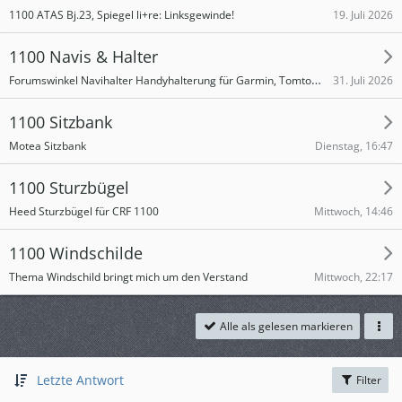
19. Juli 2026
1100 ATAS Bj.23, Spiegel li+re: Linksgewinde!
1100 Navis & Halter
Forumswinkel Navihalter Handyhalterung für Garmin, Tomtom und Co. für CRF 1100 SD 09 / SD13 / SD14
31. Juli 2026
1100 Sitzbank
Dienstag, 16:47
Motea Sitzbank
1100 Sturzbügel
Mittwoch, 14:46
Heed Sturzbügel für CRF 1100
1100 Windschilde
Mittwoch, 22:17
Thema Windschild bringt mich um den Verstand
Alle als gelesen markieren
Letzte Antwort
Filter