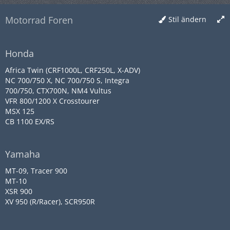
Motorrad Foren
Stil ändern
Honda
Africa Twin (CRF1000L, CRF250L, X-ADV)
NC 700/750 X, NC 700/750 S, Integra
700/750, CTX700N, NM4 Vultus
VFR 800/1200 X Crosstourer
MSX 125
CB 1100 EX/RS
Yamaha
MT-09, Tracer 900
MT-10
XSR 900
XV 950 (R/Racer), SCR950R