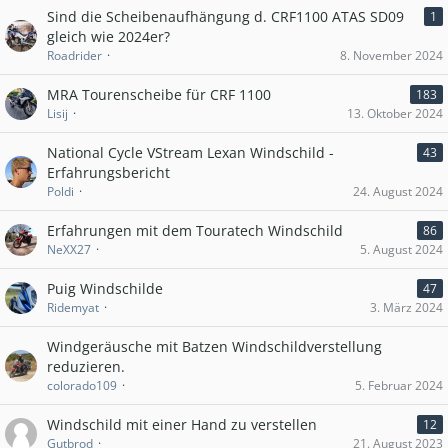
Sind die Scheibenaufhängung d. CRF1100 ATAS SD09
1
gleich wie 2024er?
Roadrider
8. November 2024
MRA Tourenscheibe für CRF 1100
183
Lisij
13. Oktober 2024
National Cycle VStream Lexan Windschild -
43
Erfahrungsbericht
Poldi
24. August 2024
Erfahrungen mit dem Touratech Windschild
86
NeXX27
5. August 2024
Puig Windschilde
47
Ridemyat
3. März 2024
Windgeräusche mit Batzen Windschildverstellung
reduzieren.
colorado109
5. Februar 2024
Windschild mit einer Hand zu verstellen
12
Gutbrod
21. August 2023