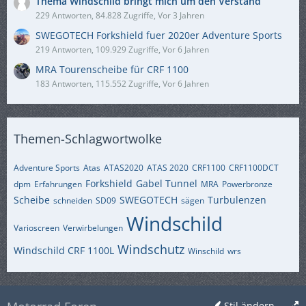
Thema Windschild bringt mich um den Verstand
229 Antworten, 84.828 Zugriffe, Vor 3 Jahren
SWEGOTECH Forkshield fuer 2020er Adventure Sports
219 Antworten, 109.929 Zugriffe, Vor 6 Jahren
MRA Tourenscheibe für CRF 1100
183 Antworten, 115.552 Zugriffe, Vor 6 Jahren
Themen-Schlagwortwolke
Adventure Sports
Atas
ATAS2020
ATAS 2020
CRF1100
CRF1100DCT
Forkshield
Gabel Tunnel
dpm
Erfahrungen
MRA
Powerbronze
Scheibe
SWEGOTECH
Turbulenzen
schneiden
SD09
sägen
Windschild
Varioscreen
Verwirbelungen
Windschutz
Windschild CRF 1100L
Winschild
wrs
Stil ändern