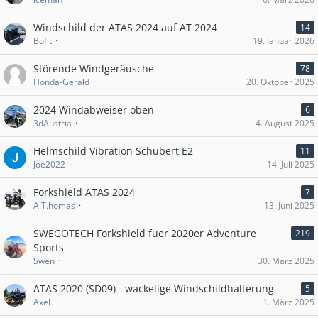
Windschild der ATAS 2024 auf AT 2024
14
Bofit
19. Januar 2026
Störende Windgeräusche
78
Honda-Gerald
20. Oktober 2025
2024 Windabweiser oben
6
3dAustria
4. August 2025
Helmschild Vibration Schubert E2
11
Joe2022
14. Juli 2025
Forkshield ATAS 2024
7
A.T.homas
13. Juni 2025
SWEGOTECH Forkshield fuer 2020er Adventure
219
Sports
Swen
30. März 2025
ATAS 2020 (SD09) - wackelige Windschildhalterung
5
Axel
1. März 2025