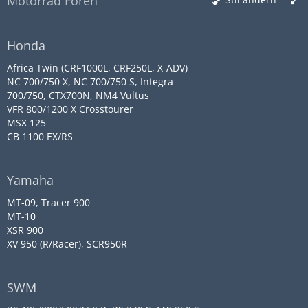
Motorrad Foren
Honda
Africa Twin (CRF1000L, CRF250L, X-ADV)
NC 700/750 X, NC 700/750 S, Integra
700/750, CTX700N, NM4 Vultus
VFR 800/1200 X Crosstourer
MSX 125
CB 1100 EX/RS
Yamaha
MT-09, Tracer 900
MT-10
XSR 900
XV 950 (R/Racer), SCR950R
SWM