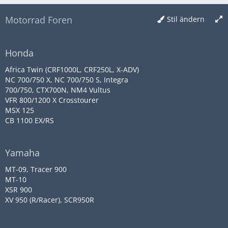
Motorrad Foren
Stil ändern
Honda
Africa Twin (CRF1000L, CRF250L, X-ADV)
NC 700/750 X, NC 700/750 S, Integra
700/750, CTX700N, NM4 Vultus
VFR 800/1200 X Crosstourer
MSX 125
CB 1100 EX/RS
Yamaha
MT-09, Tracer 900
MT-10
XSR 900
XV 950 (R/Racer), SCR950R