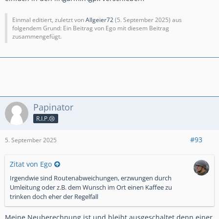
track abfahren will.
Einmal editiert, zuletzt von
Allgeier72
(
5. September 2025
) aus
unter der route ist immer der track in rot sichtbar (ist breiter
folgendem Grund: Ein Beitrag von Ego mit diesem Beitrag
als die routenanzeige).
zusammengefügt.
sollte die route wider erwarten tatsächlich mal vom track
abweichen, halte ich mich einfach an den track.
bis jetzt hat das eigentlich super funktioniert.
Papinator
R.I.P.😢
#93
5. September 2025
Zitat von Ego
Irgendwie sind Routenabweichungen, erzwungen durch
Umleitung oder z.B. dem Wunsch im Ort einen Kaffee zu
trinken doch eher der Regelfall
Meine Neuberechnung ist und bleibt ausgeschaltet denn einer