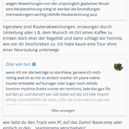
wegen Abweichungen von der ursprünglich geplanten Route
eine Neuberechnung nötig ist werden die Einstellungen
(Vermeidungen) wichtig (Abhilfe Neuberechnung aus)
Irgendwie sind Routenabweichungen, erzwungen durch
Umleitung oder z.B. dem Wunsch im Ort einen Kaffee zu
trinken doch eher der Regelfall und dann schlägt die Technik,
wie von dir beschrieben zu. Ich habe kaum eine Tour ohne
einer Neuroutung unterwegs
Zitat von tuci
wenn ich mir die beiträge so durchlese, geniere ich mich
richtig weil ich es mir so einfach mache: ich plane meine
touren entweder auf kurviger oder sogar noch mittels
tomtom mydrive (hatte vorher ein tomtom), lade das gpx file
auf den pc und danach per usb kabel auf das xt2 (der import
erfolgt ausschließlich als track, nicht als route wie von garmin
ebenfalls vorgeschlagen).
Alles anzeigen
der track wird bei mir rot und in der breitesten version
angezeigt. ich konvertiere im track dann eine route und
wie lädst du den Track vom PC auf das Zumo? Basecamp oder
schalte die neuberechnung aus wenn ich diese exakt nach
einfach in den ...\garmin\gpx verschieben?