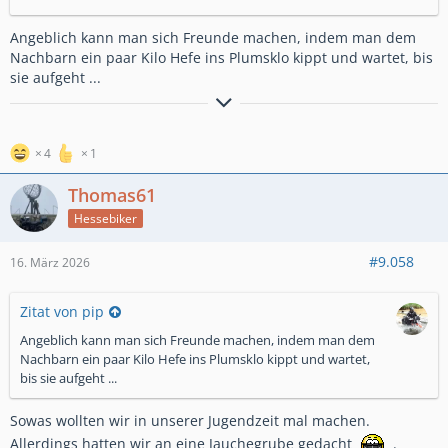
Angeblich kann man sich Freunde machen, indem man dem
Nachbarn ein paar Kilo Hefe ins Plumsklo kippt und wartet, bis
Hessentruppe
sie aufgeht ...
... Reisebericht
Island 2019
4
1
Thomas61
Hessebiker
#9.058
16. März 2026
Zitat von pip
Angeblich kann man sich Freunde machen, indem man dem
Nachbarn ein paar Kilo Hefe ins Plumsklo kippt und wartet,
bis sie aufgeht ...
Sowas wollten wir in unserer Jugendzeit mal machen.
Allerdings hatten wir an eine Jauchegrube gedacht
.