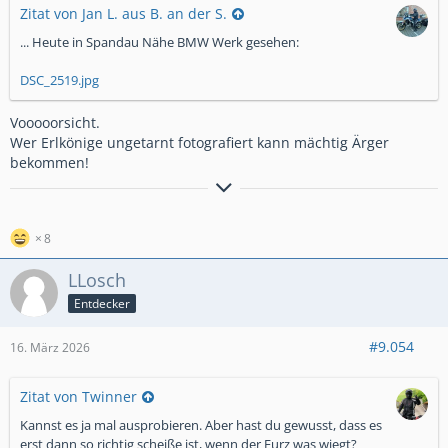
Zitat von Jan L. aus B. an der S.
... Heute in Spandau Nähe BMW Werk gesehen:
DSC_2519.jpg
Vooooorsicht.
Wer Erlkönige ungetarnt fotografiert kann mächtig Ärger
bekommen!
cu Jürgen
Wenn der Lenker auf dem Asphalt kratzt war's zuviel mit der
8
Schräglage!
LLosch
Entdecker
#9.054
16. März 2026
Zitat von Twinner
Kannst es ja mal ausprobieren. Aber hast du gewusst, dass es
erst dann so richtig scheiße ist, wenn der Furz was wiegt?