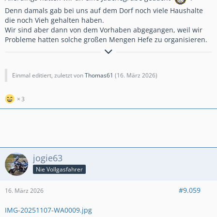
Denn damals gab bei uns auf dem Dorf noch viele Haushalte
die noch Vieh gehalten haben.
Wir sind aber dann von dem Vorhaben abgegangen, weil wir
Probleme hatten solche großen Mengen Hefe zu organisieren.
Grüße aus dem Lahn-Dill-Kreis
Einmal editiert, zuletzt von
Thomas61
(
16. März 2026
)
Thomas
3
Honda CY 50 in Rot, Suzuki DR 125 in Schwarz, Honda CBF 600
SA in Weiß, Honda CRF1000 D in Schwarz,
Honda CRF 1100 Adventure Sports DCT EERA in Tricolor
Wer nie vom Wind gestreichelt,
wer nie vom Regen gewaschen,
jogie63
wer nie von der Sonne getrocknet,
wer nie vom Frost gebeutelt,
Nie Vollgasfahrer
wer nie vom Chrom geblendet wurde,
der wird es nie verstehen, was Motorradfahren bedeutet
#9.059
16. März 2026
IMG-20251107-WA0009.jpg