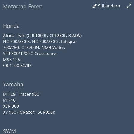
Motorrad Foren
Stil ändern
Honda
Africa Twin (CRF1000L, CRF250L, X-ADV)
NC 700/750 X, NC 700/750 S, Integra
700/750, CTX700N, NM4 Vultus
VFR 800/1200 X Crosstourer
MSX 125
CB 1100 EX/RS
Yamaha
MT-09, Tracer 900
MT-10
XSR 900
XV 950 (R/Racer), SCR950R
SWM