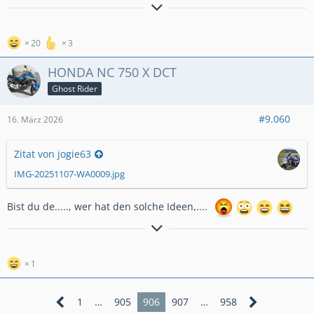
cu Jürgen
Hessentruppe
Wenn der Lenker auf dem Asphalt kratzt war's zuviel mit der
20
3
Schräglage!
HONDA NC 750 X DCT
Ghost Rider
#9.060
16. März 2026
Zitat von jogie63
IMG-20251107-WA0009.jpg
Bist du de....., wer hat den solche Ideen,....
1
1
…
905
906
907
…
958