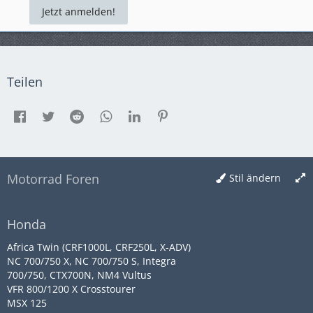
Jetzt anmelden!
Teilen
Motorrad Foren
Stil ändern
Honda
Africa Twin (CRF1000L, CRF250L, X-ADV)
NC 700/750 X, NC 700/750 S, Integra
700/750, CTX700N, NM4 Vultus
VFR 800/1200 X Crosstourer
MSX 125