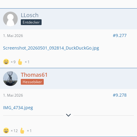
Tricolour...die mit der
roten Brille
LLosch
http://www.VisualARTs-Fotografie.de
Entdecker
#9.277
1. Mai 2026
Screenshot_20260501_092814_DuckDuckGo.jpg
9
1
Thomas61
Hessebiker
#9.278
1. Mai 2026
IMG_4734.jpeg
Grüße aus dem Lahn-Dill-Kreis
12
1
Thomas