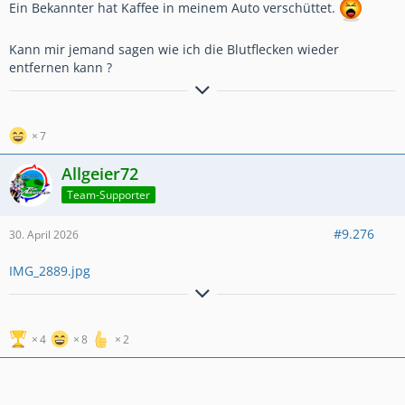
Ein Bekannter hat Kaffee in meinem Auto verschüttet.
Kann mir jemand sagen wie ich die Blutflecken wieder
entfernen kann ?
Grüße aus dem Saarland, Janosch
7
Allgeier72
Meine Philosophie: Motor Starten --
Team-Supporter
#9.276
30. April 2026
IMG_2889.jpg
Kopf frei
4
8
2
Der Weltraumvogel durchstreift das WWW