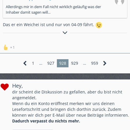
Allerdings mir in dem Fall nicht wirklich geläufig was der
Inhaber damit sagen will...
Das er ein Weichei ist und nur von 04-09 fährt.
Gruß Thomas
Fahrzeuge: Africa Twin SD 14 Adventure Sport. Honda Jazz
Hybrid Sport.
1
1
…
927
928
929
…
959
Hey,
dir scheint die Diskussion zu gefallen, aber du bist nicht
angemeldet.
Wenn du ein Konto eröffnest merken wir uns deinen
Lesefortschritt und bringen dich dorthin zurück. Zudem
können wir dich per E-Mail über neue Beiträge informieren.
Dadurch verpasst du nichts mehr.