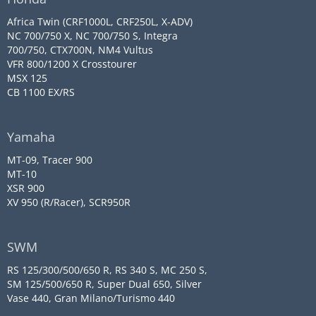
Africa Twin (CRF1000L, CRF250L, X-ADV)
NC 700/750 X, NC 700/750 S, Integra
700/750, CTX700N, NM4 Vultus
VFR 800/1200 X Crosstourer
MSX 125
CB 1100 EX/RS
Yamaha
MT-09, Tracer 900
MT-10
XSR 900
XV 950 (R/Racer), SCR950R
SWM
RS 125/300/500/650 R, RS 340 S, MC 250 S,
SM 125/500/650 R, Super Dual 650, Silver
Vase 440, Gran Milano/Turismo 440