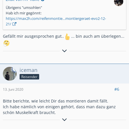
Übrigens "umsohlen"
Hab ich mir gegönnt:
https://max2h.com/reifenmontie…montiergeraet-evo2-12-
21/
Gefällt mir ausgesprochen gut..
... bin auch am überlegen...
_______________________________________________________
Honda Africa Twin XRV 750 RD07A Bj. 1996 mit 136.000km
KTM 990 SMR Bj. 2011 mit 12300km
iceman
Honda CRF 1000 Africa Twin DCT Bj. 2017 mit 34999km
Reisender
#6
13. Juni 2020
Bitte berichte, wie leicht Dir das montieren damit fällt.
Ich habe nämlich von einigen gehört, dass man dazu ganz
schön Muskelkraft braucht.
Hier gehts zur redaktionellen CRF1000-FAQ Linkliste
-