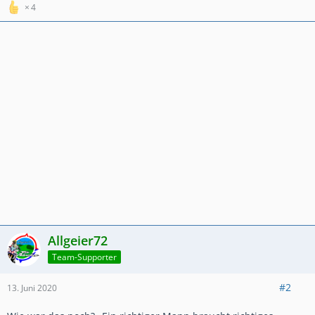
4
------Allzeit gute Fahrt und eine Handbreit Asphalt unterm
Mopped-------
Allgeier72
Team-Supporter
#2
13. Juni 2020