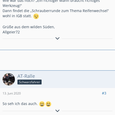
Wie war das noch? „Ein richtiger Mann braucht richtiges
Werkzeug!“
Dann findet die „Schrauberrunde zum Thema Reifenwechsel“
wohl in IGB statt.
Grüße aus dem wilden Süden,
Allgeier72
Der Weltraumvogel durchstreift das WWW
AT-Ralle
Tricolour...die mit der
roten Brille
Schwarzfahrer
http://www.VisualARTs-Fotografie.de
#3
13. Juni 2020
So seh ich das auch.
PS: Für Rechtschreibfehler wird nicht gehaftet. Wer welche