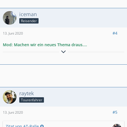
findet, kann Sie behalten......
iceman
------Allzeit gute Fahrt und eine Handbreit Asphalt unterm
Mopped-------
Reisender
#4
13. Juni 2020
Mod: Machen wir ein neues Thema draus....
Hier gehts zur redaktionellen CRF1000-FAQ Linkliste
-
Bitte Inspektionskosten
hier
mitteilen. Für unsere
Gesamtübersicht-Inspektionskosten
!
raytek
Tourenfahrer
#5
13. Juni 2020
Zitat von AT-Ralle