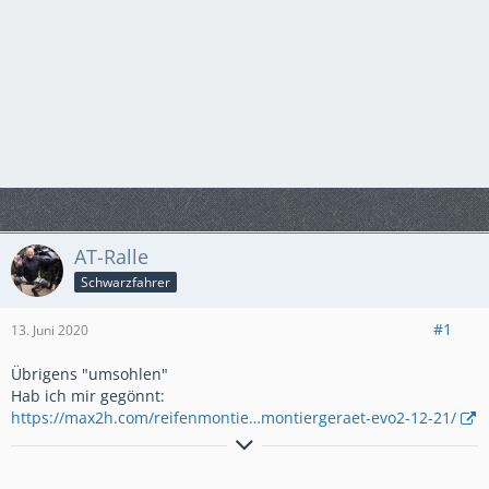
AT-Ralle
Schwarzfahrer
#1
13. Juni 2020
Übrigens "umsohlen"
Hab ich mir gegönnt:
https://max2h.com/reifenmontie…montiergeraet-evo2-12-21/
PS: Für Rechtschreibfehler wird nicht gehaftet. Wer welche
findet, kann Sie behalten......