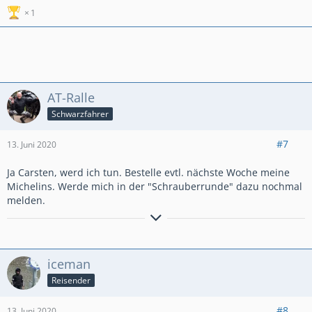
Bitte Inspektionskosten
hier
mitteilen. Für unsere
1
Gesamtübersicht-Inspektionskosten
!
AT-Ralle
Schwarzfahrer
#7
13. Juni 2020
Ja Carsten, werd ich tun. Bestelle evtl. nächste Woche meine
Michelins. Werde mich in der "Schrauberrunde" dazu nochmal
melden.
PS: Für Rechtschreibfehler wird nicht gehaftet. Wer welche
findet, kann Sie behalten......
iceman
------Allzeit gute Fahrt und eine Handbreit Asphalt unterm
Mopped-------
Reisender
#8
13. Juni 2020