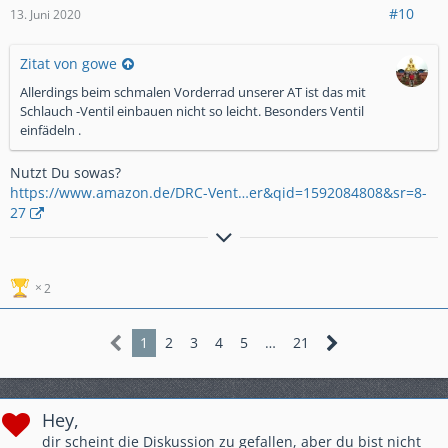
#10
13. Juni 2020
Zitat von gowe
Allerdings beim schmalen Vorderrad unserer AT ist das mit
Schlauch -Ventil einbauen nicht so leicht. Besonders Ventil
einfädeln .
Nutzt Du sowas?
https://www.amazon.de/DRC-Vent…er&qid=1592084808&sr=8-
27
... Reisebericht
Island 2019
2
1
2
3
4
5
…
21
Hey,
dir scheint die Diskussion zu gefallen, aber du bist nicht