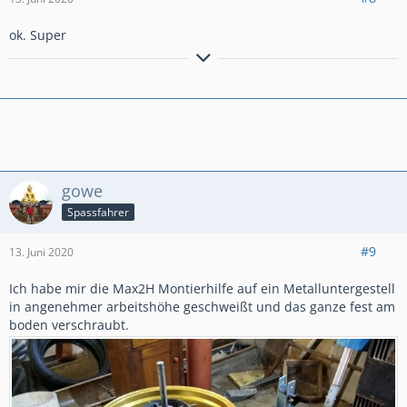
ok. Super
Hier gehts zur redaktionellen CRF1000-FAQ Linkliste
-
Bitte Inspektionskosten
hier
mitteilen. Für unsere
Gesamtübersicht-Inspektionskosten
!
gowe
Spassfahrer
#9
13. Juni 2020
Ich habe mir die Max2H Montierhilfe auf ein Metalluntergestell
in angenehmer arbeitshöhe geschweißt und das ganze fest am
boden verschraubt.