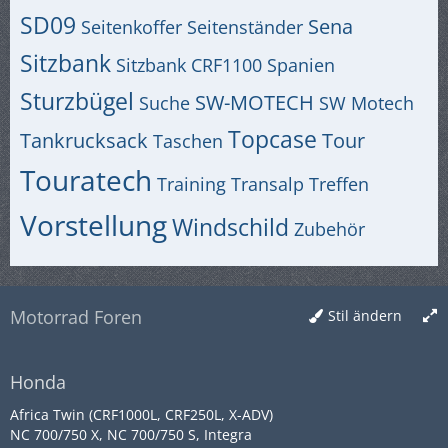
SD09
Sena
Seitenkoffer
Seitenständer
Sitzbank
Sitzbank CRF1100
Spanien
Sturzbügel
SW-MOTECH
Suche
SW Motech
Topcase
Tankrucksack
Tour
Taschen
Touratech
Training
Transalp
Treffen
Vorstellung
Windschild
Zubehör
Motorrad Foren
Stil ändern
Honda
Africa Twin (CRF1000L, CRF250L, X-ADV)
NC 700/750 X, NC 700/750 S, Integra