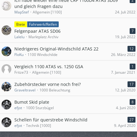
Ich habe wieder eine neue CRF 1100D4 ATAS SD09
2
und gleich Fragen dazu
MapStef
Allgemein [1100]
24. Juli 2022
Biete
Fahrwerk/Reifen
Felgenpaar ATAS SD06
7
Lalelu
Marktplatz Archiv
19. Juli 2022
Niedrigeres Original-Windschild ATAS 22
12
FloKu
1100 Windschilde
26. März 2022
Vergleich 1100 ATAS vs. 1250 GSA
1
Fritze73
Allgemein [1100]
7. Januar 2021
Zubehörstecker vorne noch frei?
17
Graveltravel
1000 Beleuchtung
12. Juli 2020
Bumot Skid plate
8
efjot
1000 Sturzbügel
4. Juni 2020
Schellen für querstrebe Windschild
27
efjot
Technik [1000]
9. April 2020