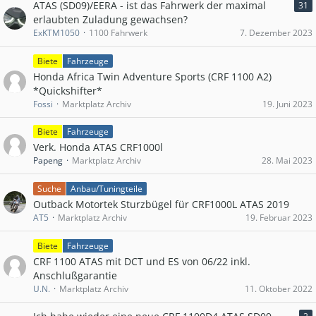
ATAS (SD09)/EERA - ist das Fahrwerk der maximal
31
erlaubten Zuladung gewachsen?
ExKTM1050
1100 Fahrwerk
7. Dezember 2023
Biete
Fahrzeuge
Honda Africa Twin Adventure Sports (CRF 1100 A2)
*Quickshifter*
Fossi
Marktplatz Archiv
19. Juni 2023
Biete
Fahrzeuge
Verk. Honda ATAS CRF1000l
Papeng
Marktplatz Archiv
28. Mai 2023
Suche
Anbau/Tuningteile
Outback Motortek Sturzbügel für CRF1000L ATAS 2019
AT5
Marktplatz Archiv
19. Februar 2023
Biete
Fahrzeuge
CRF 1100 ATAS mit DCT und ES von 06/22 inkl.
Anschlußgarantie
U.N.
Marktplatz Archiv
11. Oktober 2022