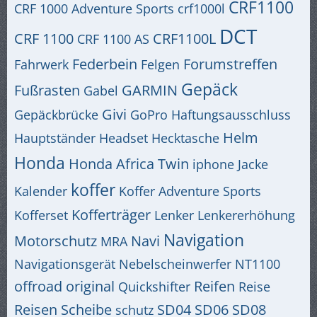
CRF1100
CRF 1000 Adventure Sports
crf1000l
DCT
CRF 1100
CRF1100L
CRF 1100 AS
Federbein
Forumstreffen
Fahrwerk
Felgen
Gepäck
Fußrasten
GARMIN
Gabel
Givi
Gepäckbrücke
GoPro
Haftungsausschluss
Helm
Hauptständer
Headset
Hecktasche
Honda
Honda Africa Twin
iphone
Jacke
koffer
Kalender
Koffer Adventure Sports
Kofferträger
Kofferset
Lenker
Lenkererhöhung
Navigation
Motorschutz
Navi
MRA
Navigationsgerät
Nebelscheinwerfer
NT1100
offroad
original
Reifen
Quickshifter
Reise
Reisen
Scheibe
SD04
SD06
SD08
schutz