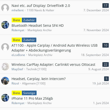
Navi etc. auf Display: DriveFlix® 2.0
17
mhellent
1100 Navis & Halter
7. Dezember 2024
Biete
Zubehör
Bluetooth Headset Sena SF4 HD
Ridemyat
Marktplatz Archiv
7. November 2024
Biete
Zubehör
AT1100 - Apple Carplay / Android Auto Wireless USB
10
Adapter + Abdeckungsverlängerung
eLcaBone
Marktplatz Archiv
18. September 2024
Wireless CarPlay Adapter: Carlinkit versus Ottocast
22
MapStef
Technik [1100]
9. August 2024
Headset, Carplay, kein Intercom?
5
RitzoI
Allgemein [1100]
19. Juli 2024
Biete
Sonstige
iPhone 11 Pro Max 256gb
Ridemyat
Marktplatz Archiv
1. Juni 2024