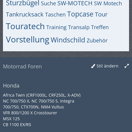
Sturzbügel
SW-MOTECH
Suche
SW Motech
Topcase
Tankrucksack
Tour
Taschen
Touratech
Training
Transalp
Treffen
Vorstellung
Windschild
Zubehör
Motorrad Foren
Stil ändern
Honda
Africa Twin (CRF1000L, CRF250L, X-ADV)
NC 700/750 X, NC 700/750 S, Integra
700/750, CTX700N, NM4 Vultus
VFR 800/1200 X Crosstourer
MSX 125
CB 1100 EX/RS