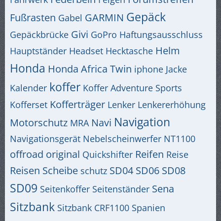
Gepäck
Fußrasten
GARMIN
Gabel
Givi
Gepäckbrücke
GoPro
Haftungsausschluss
Helm
Hauptständer
Headset
Hecktasche
Honda
Honda Africa Twin
iphone
Jacke
koffer
Kalender
Koffer Adventure Sports
Kofferträger
Kofferset
Lenker
Lenkererhöhung
Navigation
Motorschutz
Navi
MRA
Navigationsgerät
Nebelscheinwerfer
NT1100
offroad
original
Reifen
Quickshifter
Reise
Reisen
Scheibe
SD04
SD06
SD08
schutz
SD09
Sena
Seitenkoffer
Seitenständer
Sitzbank
Sitzbank CRF1100
Spanien