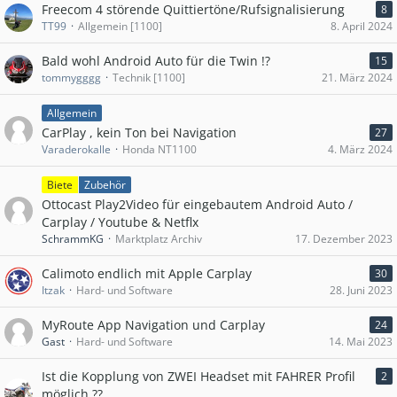
Freecom 4 störende Quittiertöne/Rufsignalisierung
8
TT99
Allgemein [1100]
8. April 2024
Bald wohl Android Auto für die Twin !?
15
tommygggg
Technik [1100]
21. März 2024
Allgemein
CarPlay , kein Ton bei Navigation
27
Varaderokalle
Honda NT1100
4. März 2024
Biete
Zubehör
Ottocast Play2Video für eingebautem Android Auto /
Carplay / Youtube & Netflx
SchrammKG
Marktplatz Archiv
17. Dezember 2023
Calimoto endlich mit Apple Carplay
30
Itzak
Hard- und Software
28. Juni 2023
MyRoute App Navigation und Carplay
24
Gast
Hard- und Software
14. Mai 2023
Ist die Kopplung von ZWEI Headset mit FAHRER Profil
2
möglich ??