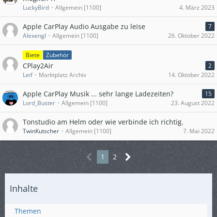
LuckyBird
Allgemein [1100]
4. März 2023
Apple CarPlay Audio Ausgabe zu leise
7
Alexengl
Allgemein [1100]
26. Oktober 2022
Biete
Zubehör
CPlay2Air
2
Leif
Marktplatz Archiv
14. Oktober 2022
Apple CarPlay Musik ... sehr lange Ladezeiten?
15
Lord_Buster
Allgemein [1100]
23. August 2022
Tonstudio am Helm oder wie verbinde ich richtig.
TwinKutscher
Allgemein [1100]
7. Mai 2022
1
2
Inhalte
Themen